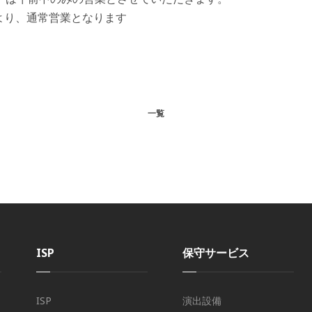
）より、通常営業となります
一覧
ISP
保守サービス
ISP
演出設備