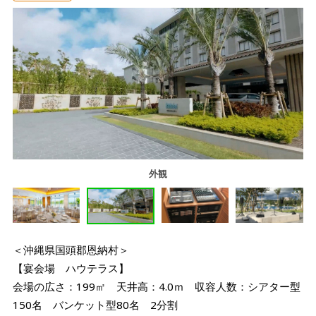
外観
＜沖縄県国頭郡恩納村＞
【宴会場 ハウテラス】
会場の広さ：199㎡ 天井高：4.0ｍ 収容人数：シアター型
150名 バンケット型80名 2分割